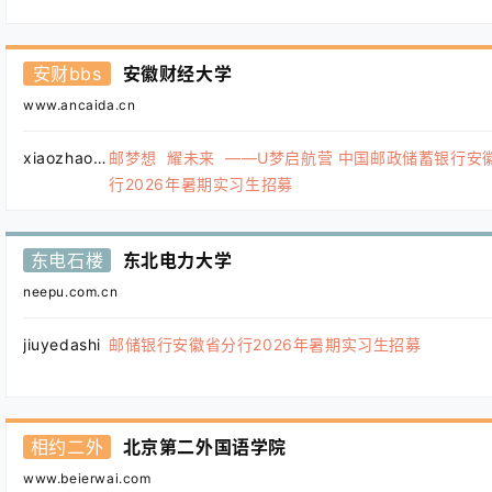
安财bbs
安徽财经大学
www.ancaida.cn
xiaozhao123
邮梦想 耀未来 ——U梦启航营 中国邮政储蓄银行安
行2026年暑期实习生招募
东电石楼
东北电力大学
neepu.com.cn
jiuyedashi
邮储银行安徽省分行2026年暑期实习生招募
相约二外
北京第二外国语学院
www.beierwai.com