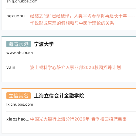
shlg.cnubbs.com
hexuchu
经络之"谜"已经破译，人类平均寿命将再延长十年----
学说形成原理的假想和与中医学理论的关系
海湾水港
宁波大学
www.nbuin.cn
vain
波士顿科学心脏介入事业部2026校园招聘计划
立信其名
上海立信会计金融学院
lx.cnubbs.com
xiaozhao123
中国光大银行上海分行2026年 春季校园招聘启事