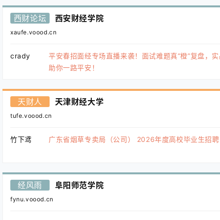
西财论坛
西安财经学院
xaufe.voood.cn
crady
平安春招面经专场直播来袭！面试难题真“橙”复盘，实
助你一路平安！
天财人
天津财经大学
tufe.voood.cn
竹下鸢
广东省烟草专卖局（公司） 2026年度高校毕业生招
经风雨
阜阳师范学院
fynu.voood.cn