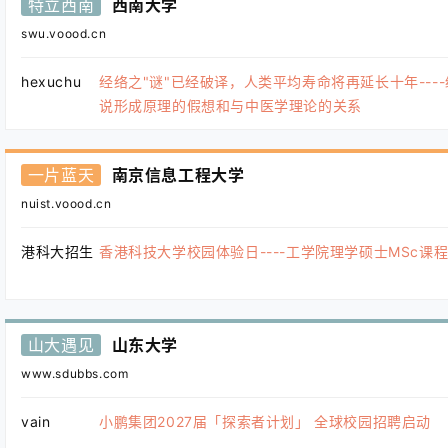
特立西南
西南大学
swu.voood.cn
hexuchu
经络之"谜"已经破译，人类平均寿命将再延长十年---
说形成原理的假想和与中医学理论的关系
一片蓝天
南京信息工程大学
nuist.voood.cn
港科大招生
香港科技大学校园体验日----工学院理学硕士MSc课
山大遇见
山东大学
www.sdubbs.com
vain
小鹏集团2027届「探索者计划」 全球校园招聘启动