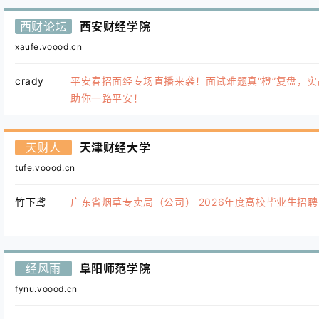
西财论坛
西安财经学院
xaufe.voood.cn
crady
平安春招面经专场直播来袭！面试难题真“橙”复盘，实
助你一路平安！
天财人
天津财经大学
tufe.voood.cn
竹下鸢
广东省烟草专卖局（公司） 2026年度高校毕业生招
经风雨
阜阳师范学院
fynu.voood.cn