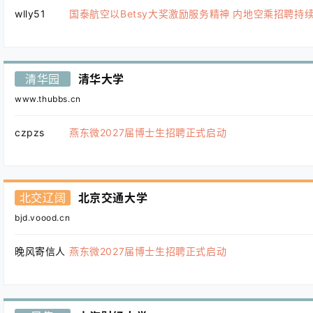
wlly51
国泰航空以Betsy大奖激励服务精神 内地空乘招聘持
清华园
清华大学
www.thubbs.cn
czpzs
燕东微2027届博士生招聘正式启动
北交辽阔
北京交通大学
bjd.voood.cn
晚风寄信人
燕东微2027届博士生招聘正式启动