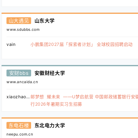
山大遇见
山东大学
www.sdubbs.com
vain
小鹏集团2027届「探索者计划」 全球校园招聘启动
安财bbs
安徽财经大学
www.ancaida.cn
xiaozhao123
邮梦想 耀未来 ——U梦启航营 中国邮政储蓄银行安
行2026年暑期实习生招募
东电石楼
东北电力大学
neepu.com.cn