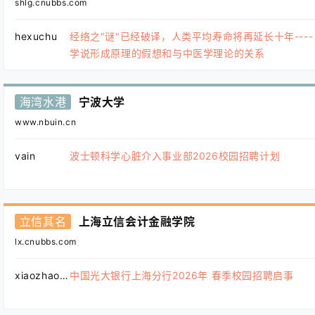
shlg.cnubbs.com
hexuchu
经络之"谜"已经破译，人类平均寿命将再延长十年----
学说形成原理的假想和与中医学理论的关系
海湾水港
宁波大学
www.nbuin.cn
vain
波士顿科学心脏介入事业部2026校园招聘计划
立信其名
上海立信会计金融学院
lx.cnubbs.com
xiaozhao123
中国光大银行上海分行2026年 春季校园招聘启事