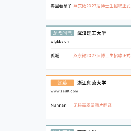
雾里看星子
燕东微2027届博士生招聘正
龙虎问鼎
武汉理工大学
wlgbbs.cn
孤城
燕东微2027届博士生招聘正
紫藤
浙江师范大学
www.zsdlt.com
Nannan
无损高质量图片翻译