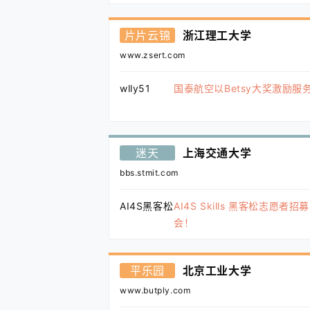
片片云锦
浙江理工大学
www.zsert.com
wlly51
国泰航空以Betsy大奖激励服
迷天
上海交通大学
bbs.stmit.com
AI4S黑客松
AI4S Skills 黑客松志愿
会！
平乐园
北京工业大学
www.butply.com