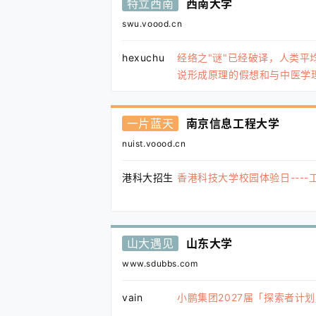
特立西南
西南大学
swu.voood.cn
hexuchu
经络之"谜"已经破译，人类平均
说形成原理的假想和与中医学
一片蓝天
南京信息工程大学
nuist.voood.cn
港科大招生
香港科技大学校园体验日----
山大遇见
山东大学
www.sdubbs.com
vain
小鹏集团2027届「探索者计