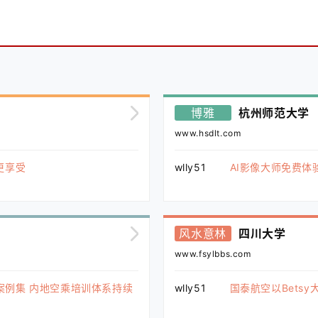
博雅
杭州师范大学
www.hsdlt.com
更享受
wlly51
AI影像大师免费体
风水意林
四川大学
www.fsylbbs.com
案例集 内地空乘培训体系持续
wlly51
国泰航空以Bets