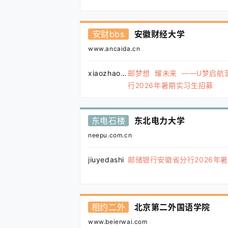
安财bbs
安徽财经大学
www.ancaida.cn
xiaozhao123
邮梦想 耀未来 ——U梦启航
行2026年暑期实习生招募
东电石楼
东北电力大学
neepu.com.cn
jiuyedashi
邮储银行安徽省分行2026年
相约二外
北京第二外国语学院
www.beierwai.com