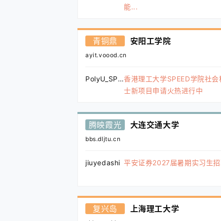
能...
青铜鼎
安阳工学院
ayit.voood.cn
PolyU_SPEED
香港理工大学SPEED学院社
士新项目申请火热进行中
腾映霞光
大连交通大学
bbs.dljtu.cn
jiuyedashi
平安证券2027届暑期实习生
复兴岛
上海理工大学