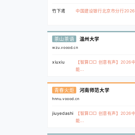
竹下鸢
中国建设银行北京市分行2026年
茶山茶语
温州大学
wzu.voood.cn
xiuxiu
【智算□□ 创意有声】2026
能...
青春火炬
河南师范大学
hnnu.voood.cn
jiuyedashi
【智算□□ 创意有声】2026
能...