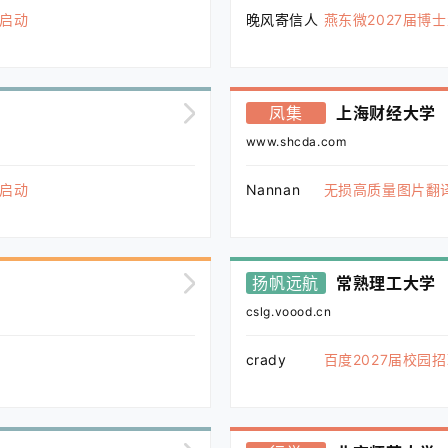
式启动
晚风寄信人
燕东微2027届博
凤集
上海财经大学
www.shcda.com
式启动
Nannan
无损高质量图片翻
扬帆远航
常熟理工大学
cslg.voood.cn
crady
百度2027届校园