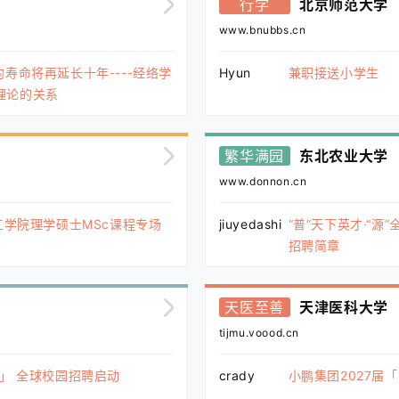
行学
北京师范大学
www.bnubbs.cn
寿命将再延长十年----经络学
Hyun
兼职接送小学生
理论的关系
繁华满园
东北农业大学
www.donnon.cn
工学院理学硕士MSc课程专场
jiuyedashi
“普”天下英才·“
招聘简章
天医至善
天津医科大学
tijmu.voood.cn
划」 全球校园招聘启动
crady
小鹏集团2027届