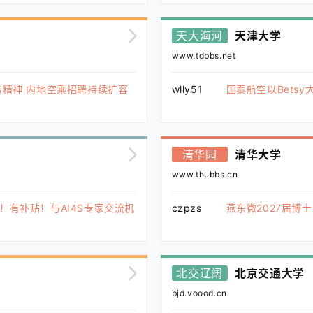
天大海河
天津大学
www.tdbbs.net
务精神 内地空乘招聘持续扩容
wlly51
国泰航空以Bets
清华园
清华大学
www.thubbs.cn
者招募！有补贴！与AI4S专家交流机
czpzs
燕东微2027届博
北交辽阔
北京交通大学
bjd.voood.cn