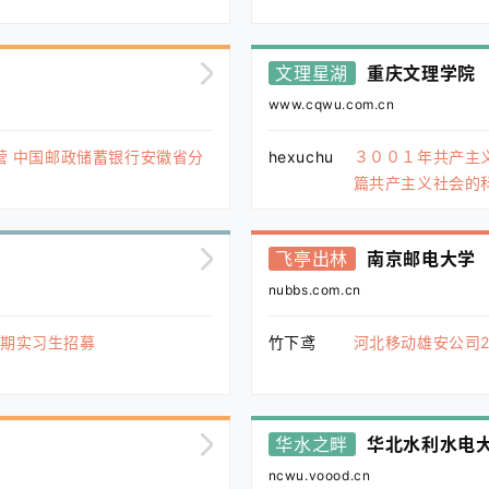
文理星湖
重庆文理学院
www.cqwu.com.cn
营 中国邮政储蓄银行安徽省分
hexuchu
３００１年共产主
篇共产主义社会的
飞亭出林
南京邮电大学
nubbs.com.cn
暑期实习生招募
竹下鸢
河北移动雄安公司2
华水之畔
华北水利水电
ncwu.voood.cn