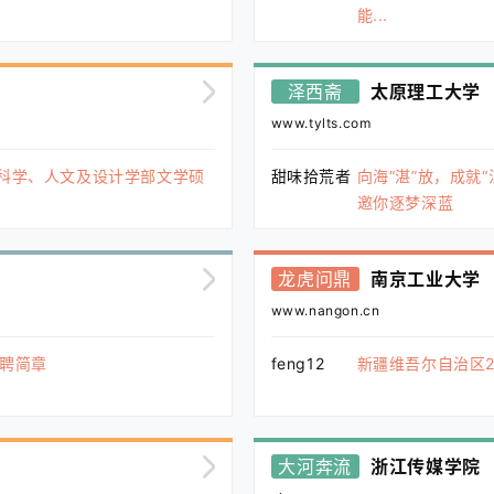
能...
泽西斋
太原理工大学
www.tylts.com
会科学、人文及设计学部文学硕
甜味拾荒者
向海“湛”放，成就“
邀你逐梦深蓝
龙虎问鼎
南京工业大学
www.nangon.cn
招聘简章
feng12
新疆维吾尔自治区2
大河奔流
浙江传媒学院